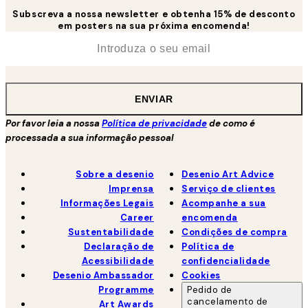
Subscreva a nossa newsletter e obtenha 15% de desconto
em posters na sua próxima encomenda!
*
Email
ENVIAR
Por favor leia a nossa
Política de privacidade
de como é
processada a sua informação pessoal
Sobre a desenio
Desenio Art Advice
Imprensa
Serviço de clientes
Informações Legais
Acompanhe a sua
Career
encomenda
Sustentabilidade
Condições de compra
Declaração de
Política de
Acessibilidade
confidencialidade
Desenio Ambassador
Cookies
Programme
Pedido de
cancelamento de
Art Awards