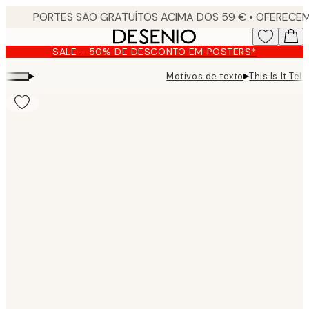
Skip
to
main
SALE - 50% DE DESCONTO EM POSTERS*
content.
▸
▸
Motivos de texto
This Is It Tela
Product
images