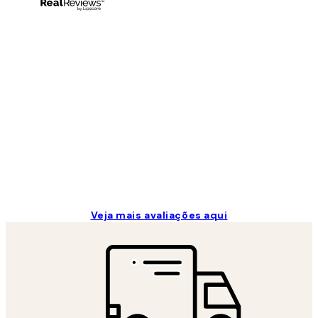
Avaliações
de
clientes
...
2 jun.
guilhermina g
Veja mais avaliações aqui