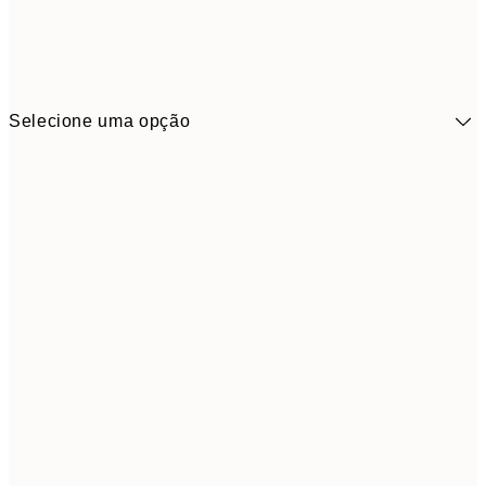
Selecione uma opção
41,3
30x40 cm