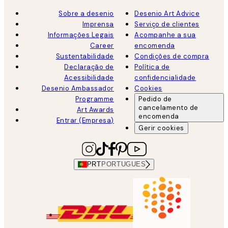
Sobre a desenio
Desenio Art Advice
Imprensa
Serviço de clientes
Informações Legais
Acompanhe a sua
Career
encomenda
Sustentabilidade
Condições de compra
Declaração de
Política de
Acessibilidade
confidencialidade
Desenio Ambassador
Cookies
Programme
Pedido de
cancelamento de
Art Awards
encomenda
Entrar (Empresa)
Gerir cookies
PRT
PORTUGUES