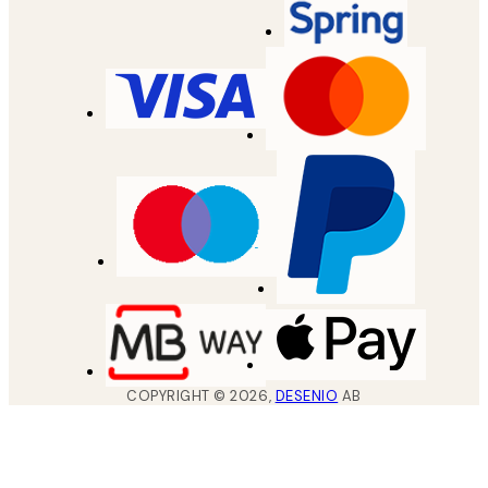
COPYRIGHT ©
2026
,
DESENIO
AB