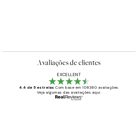
-40%
Earth Toned Pack de Posters
A partir de 23,94 €
39,90 €
Avaliações de clientes
EXCELLENT
4.4 de 5 estrelas
Com base em 108380 avaliações.
Veja algumas das avaliações aqui.
Comprador verificado
Avaliações
de
...
clientes