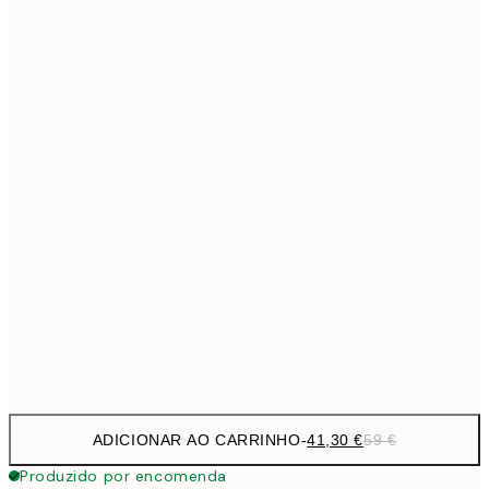
69,3
50x70 cm
Sem moldura
ADICIONAR AO CARRINHO
-
41,30 €
59 €
Produzido por encomenda