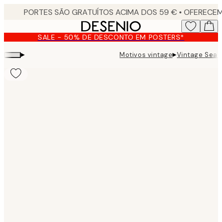
Skip
to
main
SALE - 50% DE DESCONTO EM POSTERS*
content.
▸
▸
Motivos vintage
Vintage Seas
Product
images