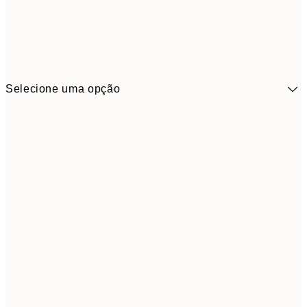
Selecione uma opção
41,3
30x40 cm