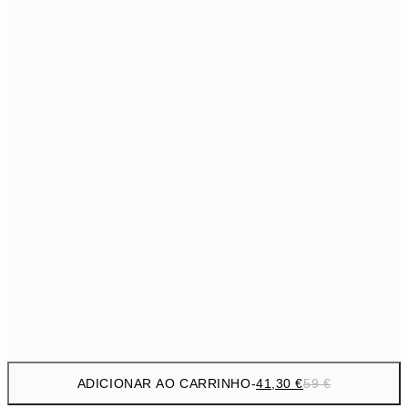
69,3
50x70 cm
Sem moldura
ADICIONAR AO CARRINHO
-
41,30 €
59 €