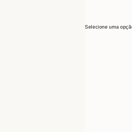
Selecione uma opçã
30x40 cm
50x70 cm