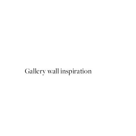
-40%
Shifting Sands Pack de Post
A partir de 26,34 €
43,90 €
Gallery wall inspiration