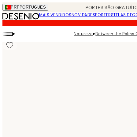
Skip
PORTES SÃO GRATUÍTO
PRT
PORTUGUES
to
MAIS VENDIDOS
NOVIDADES
POSTERS
TELAS DEC
main
content.
▸
▸
Natureza
Between the Palms 