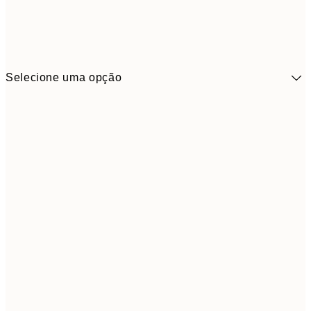
Selecione uma opção
41,3
30x40 cm