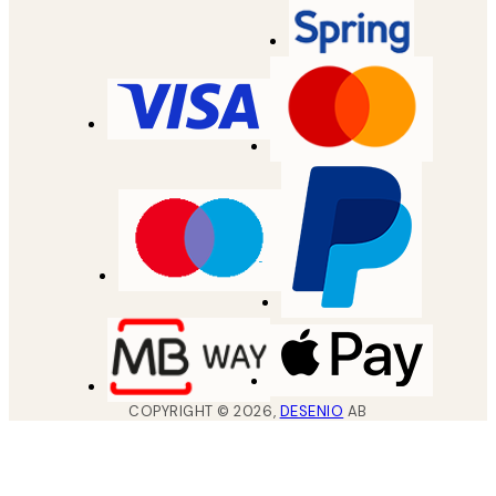
COPYRIGHT ©
2026
,
DESENIO
AB