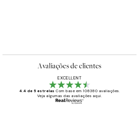
-40%
Earth Toned Pack de Posters
A partir de 23,94 €
39,90 €
Avaliações de clientes
EXCELLENT
4.4 de 5 estrelas
Com base em 108380 avaliações.
Veja algumas das avaliações aqui.
Comprador verificado
Avaliações
de
...
clientes