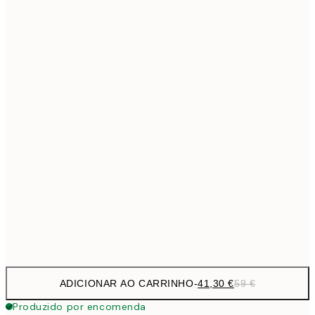
69,3
50x70 cm
Sem moldura
ADICIONAR AO CARRINHO
-
41,30 €
59 €
Produzido por encomenda