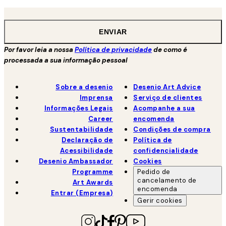
ENVIAR
Por favor leia a nossa
Política de privacidade
de como é
processada a sua informação pessoal
Sobre a desenio
Desenio Art Advice
Imprensa
Serviço de clientes
Informações Legais
Acompanhe a sua
Career
encomenda
Sustentabilidade
Condições de compra
Declaração de
Política de
Acessibilidade
confidencialidade
Desenio Ambassador
Cookies
Programme
Pedido de
cancelamento de
Art Awards
encomenda
Entrar (Empresa)
Gerir cookies