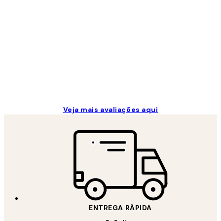
de
clientes
...
2 jun.
guilhermina g
Veja mais avaliações aqui
ENTREGA RÁPIDA