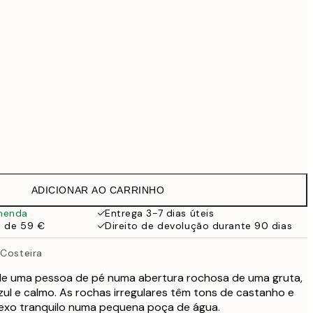
99 €
169 €
519 €
Sem moldura
ADICIONAR AO CARRINHO
menda
Entrega 3-7 dias úteis
a de 59 €
Direito de devolução durante 90 dias
 Costeira
de uma pessoa de pé numa abertura rochosa de uma gruta,
ul e calmo. As rochas irregulares têm tons de castanho e
lexo tranquilo numa pequena poça de água.