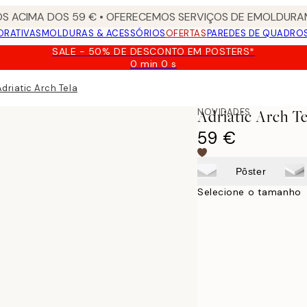
S ACIMA DOS 59 € • OFERECEMOS SERVIÇOS DE EMOLDURAM
ORATIVAS
MOLDURAS & ACESSÓRIOS
OFERTAS
PAREDES DE QUADRO
SALE - 50% DE DESCONTO EM POSTERS*
0 min
0 s
Válido
até:
Adriatic Arch Tela
2026-
08-
NOVIDADES
Adriatic Arch Te
09
59 €
Pôster
Selecione o tamanho