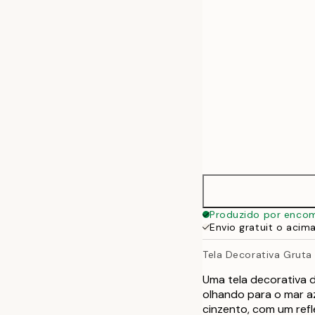
50x70 cm
70x100 cm
100x140 cm
Produzido por enco
Envio gratuit o acim
Tela Decorativa Gruta
Uma tela decorativa 
olhando para o mar az
cinzento, com um ref