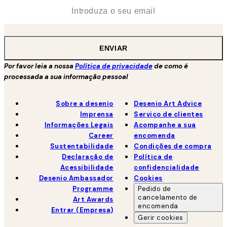
*
Email
ENVIAR
Por favor leia a nossa
Política de privacidade
de como é
processada a sua informação pessoal
Sobre a desenio
Desenio Art Advice
Imprensa
Serviço de clientes
Informações Legais
Acompanhe a sua
Career
encomenda
Sustentabilidade
Condições de compra
Declaração de
Política de
Acessibilidade
confidencialidade
Desenio Ambassador
Cookies
Programme
Pedido de
cancelamento de
Art Awards
encomenda
Entrar (Empresa)
Gerir cookies