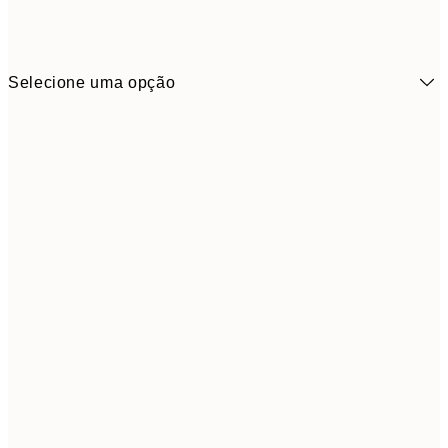
Selecione uma opção
30x40 cm
5
50x70 cm
9