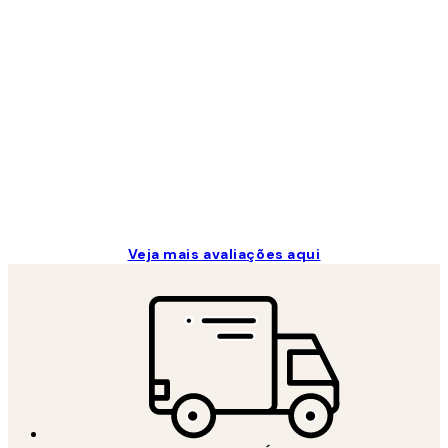
Avaliações
de
clientes
...
2 jun.
guilhermina g
Veja mais avaliações aqui