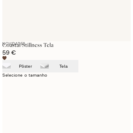
NOVIDADES
Coastal Stillness Tela
59 €
Pôster
Tela
Selecione o tamanho