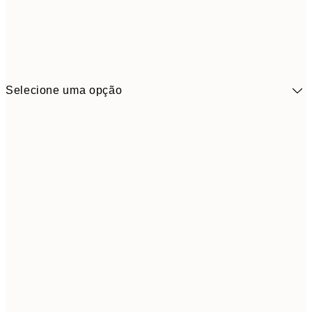
Selecione uma opção
41,3
30x40 cm