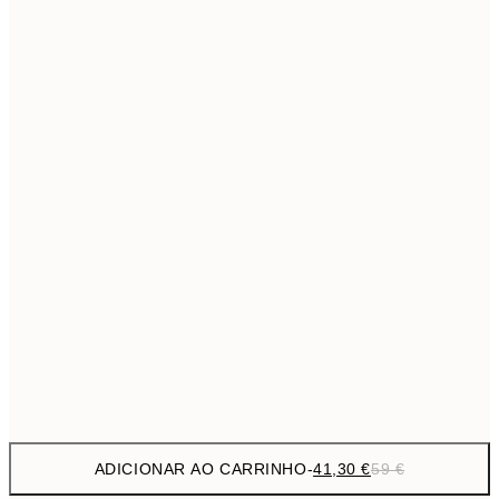
69,3
50x70 cm
Sem moldura
ADICIONAR AO CARRINHO
-
41,30 €
59 €