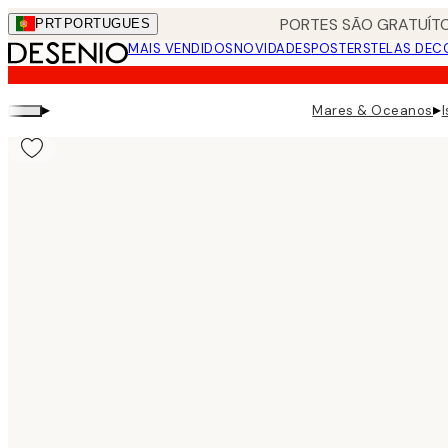
Skip
PORTES SÃO GRATUÍTO
PRT
PORTUGUES
to
MAIS VENDIDOS
NOVIDADES
POSTERS
TELAS DEC
main
content.
▸
▸
Mares & Oceanos
I