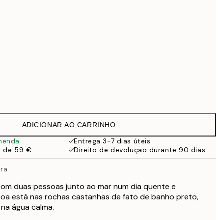
169 €
519 €
Sem moldura
ADICIONAR AO CARRINHO
menda
Entrega 3-7 dias úteis
a de 59 €
Direito de devolução durante 90 dias
ira
com duas pessoas junto ao mar num dia quente e
oa está nas rochas castanhas de fato de banho preto,
na água calma.