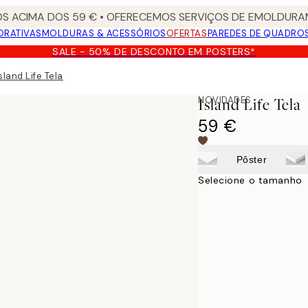
S ACIMA DOS 59 € • OFERECEMOS SERVIÇOS DE EMOLDURAM
ORATIVAS
MOLDURAS & ACESSÓRIOS
OFERTAS
PAREDES DE QUADRO
SALE - 50% DE DESCONTO EM POSTERS*
sland Life Tela
NOVIDADES
Island Life Tela
59 €
Pôster
Selecione o tamanho