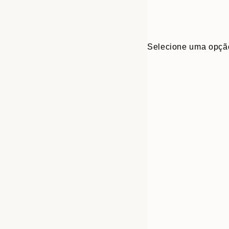
Selecione uma opçã
30x40 cm
50x70 cm