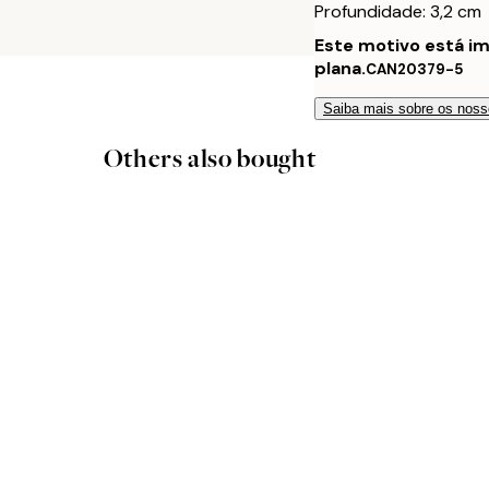
Profundidade: 3,2 cm
Este motivo está i
plana.
CAN20379-5
Saiba mais sobre os noss
Others also bought