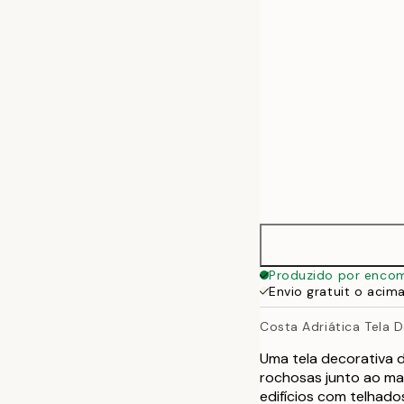
50x70 cm
70x100 cm
100x140 cm
Produzido por enco
Envio gratuit o acim
Costa Adriática Tela 
Uma tela decorativa 
rochosas junto ao ma
edifícios com telhados