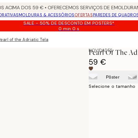
S ACIMA DOS 59 € • OFERECEMOS SERVIÇOS DE EMOLDURAM
ORATIVAS
MOLDURAS & ACESSÓRIOS
OFERTAS
PAREDES DE QUADRO
SALE - 50% DE DESCONTO EM POSTERS*
0 min
0 s
Válido
até:
earl of the Adriatic Tela
2026-
08-
NOVIDADES
Pearl Of The Adr
09
59 €
Pôster
Selecione o tamanho