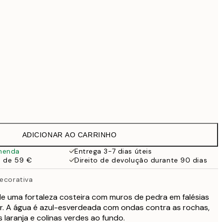
99 €
169 €
519 €
Sem moldura
ADICIONAR AO CARRINHO
menda
Entrega 3-7 dias úteis
a de 59 €
Direito de devolução durante 90 dias
Decorativa
de uma fortaleza costeira com muros de pedra em falésias
r. A água é azul-esverdeada com ondas contra as rochas,
 laranja e colinas verdes ao fundo.