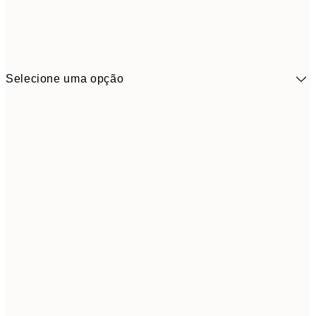
Selecione uma opção
41,3
30x40 cm