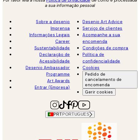
Por favor leia a nossa
Política de privacidade
de como é processada
a sua informação pessoal
Sobre a desenio
Desenio Art Advice
Imprensa
Serviço de clientes
Informações Legais
Acompanhe a sua
Career
encomenda
Sustentabilidade
Condições de compra
Declaração de
Política de
Acessibilidade
confidencialidade
Desenio Ambassador
Cookies
Programme
Pedido de
cancelamento de
Art Awards
encomenda
Entrar (Empresa)
Gerir cookies
PRT
PORTUGUES