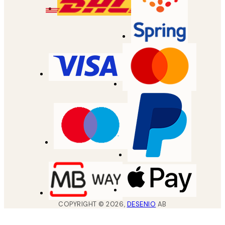
COPYRIGHT ©
2026
,
DESENIO
AB