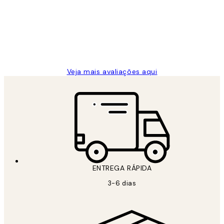
...
clientes
2 jun.
guilhermina g
Veja mais avaliações aqui
ENTREGA RÁPIDA
3-6 dias