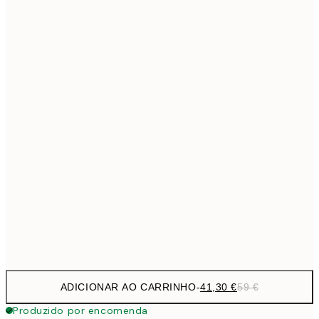
69,3
50x70 cm
Sem moldura
ADICIONAR AO CARRINHO
-
41,30 €
59 €
Produzido por encomenda