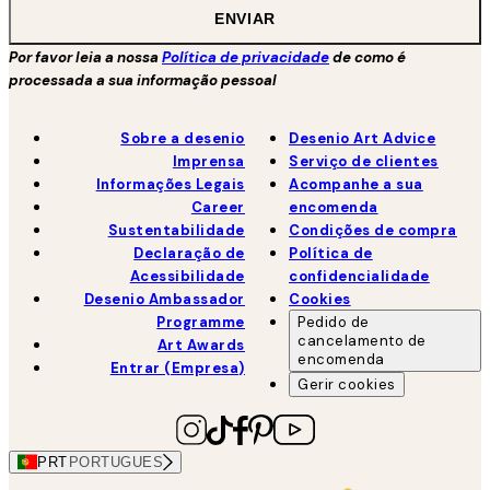
ENVIAR
Por favor leia a nossa
Política de privacidade
de como é
processada a sua informação pessoal
Sobre a desenio
Desenio Art Advice
Imprensa
Serviço de clientes
Informações Legais
Acompanhe a sua
Career
encomenda
Sustentabilidade
Condições de compra
Declaração de
Política de
Acessibilidade
confidencialidade
Desenio Ambassador
Cookies
Programme
Pedido de
cancelamento de
Art Awards
encomenda
Entrar (Empresa)
Gerir cookies
PRT
PORTUGUES