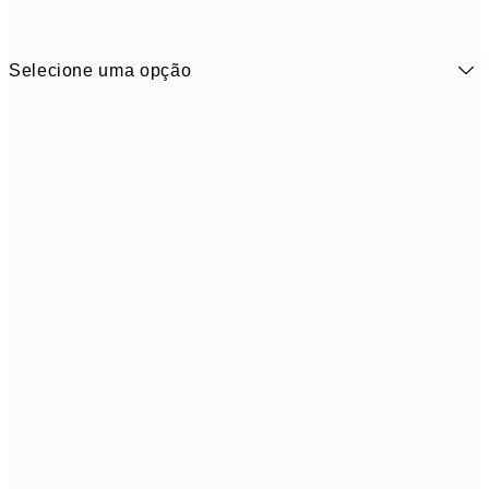
Selecione uma opção
30x40 cm
5
50x70 cm
9