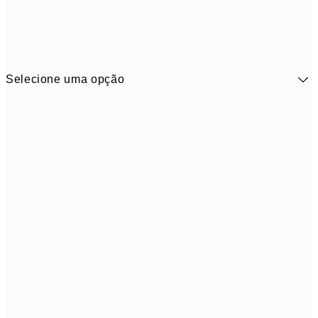
Selecione uma opção
41,3
30x40 cm