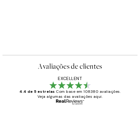
-40%
Earth Toned Pack de Posters
A partir de 23,94 €
39,90 €
Avaliações de clientes
EXCELLENT
4.4 de 5 estrelas
Com base em 108380 avaliações.
Veja algumas das avaliações aqui.
Comprador verificado
Avaliações
de
...
clientes