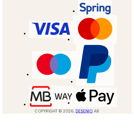
COPYRIGHT ©
2026
,
DESENIO
AB