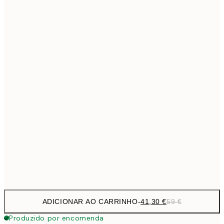
69,3
50x70 cm
Sem moldura
ADICIONAR AO CARRINHO
-
41,30 €
59 €
Produzido por encomenda