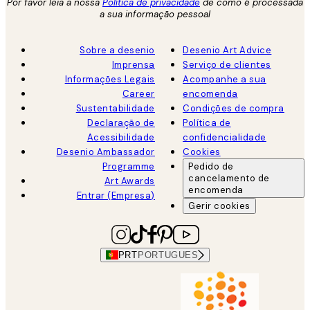
Por favor leia a nossa
Política de privacidade
de como é processada
a sua informação pessoal
Sobre a desenio
Desenio Art Advice
Imprensa
Serviço de clientes
Informações Legais
Acompanhe a sua
Career
encomenda
Sustentabilidade
Condições de compra
Declaração de
Política de
Acessibilidade
confidencialidade
Desenio Ambassador
Cookies
Programme
Pedido de
cancelamento de
Art Awards
encomenda
Entrar (Empresa)
Gerir cookies
PRT
PORTUGUES