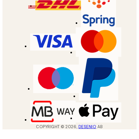
COPYRIGHT ©
2026
,
DESENIO
AB