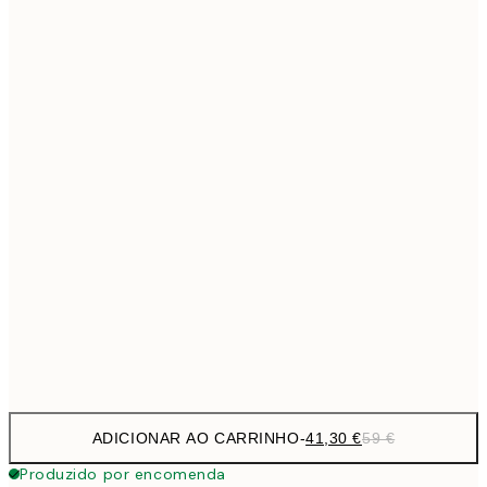
69,3
50x70 cm
Sem moldura
ADICIONAR AO CARRINHO
-
41,30 €
59 €
Produzido por encomenda