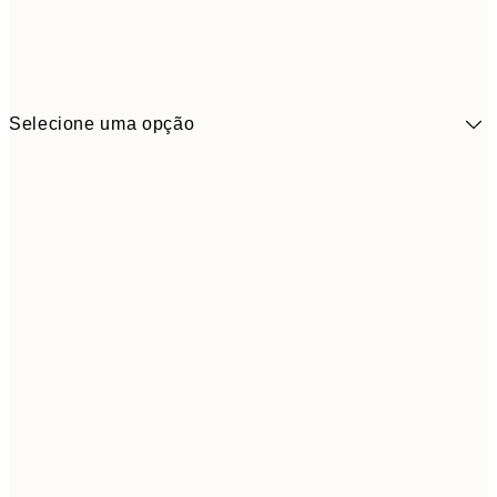
Selecione uma opção
41,3
30x40 cm