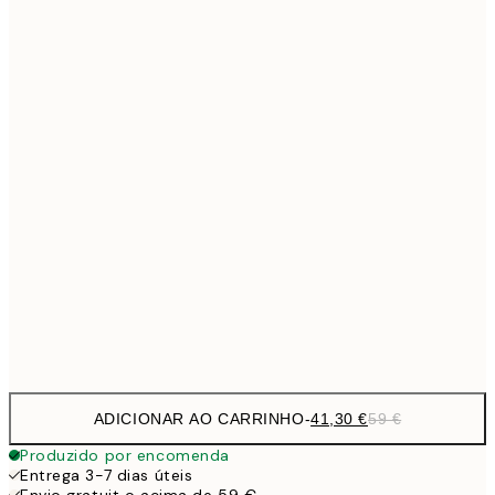
Sem moldura
ADICIONAR AO CARRINHO
-
41,30 €
59 €
Produzido por encomenda
Entrega 3-7 dias úteis
Envio gratuit o acima de 59 €