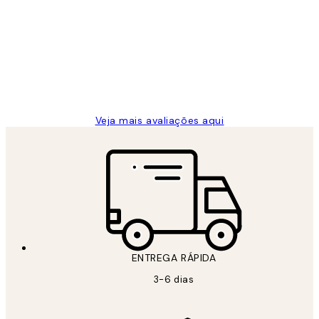
de
...
clientes
2 jun.
guilhermina g
Veja mais avaliações aqui
ENTREGA RÁPIDA
3-6 dias