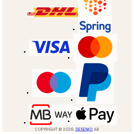
COPYRIGHT ©
2026
,
DESENIO
AB