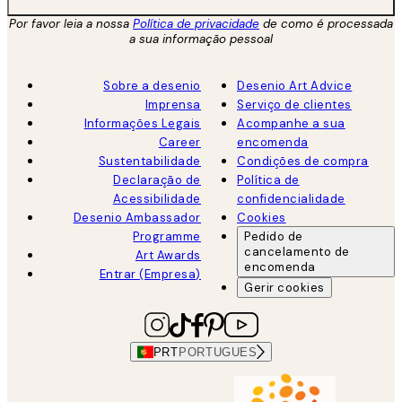
Por favor leia a nossa
Política de privacidade
de como é processada
a sua informação pessoal
Sobre a desenio
Desenio Art Advice
Imprensa
Serviço de clientes
Informações Legais
Acompanhe a sua
Career
encomenda
Sustentabilidade
Condições de compra
Declaração de
Política de
Acessibilidade
confidencialidade
Desenio Ambassador
Cookies
Programme
Pedido de
cancelamento de
Art Awards
encomenda
Entrar (Empresa)
Gerir cookies
PRT
PORTUGUES