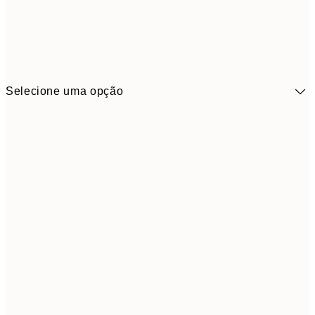
Selecione uma opção
41,3
30x40 cm