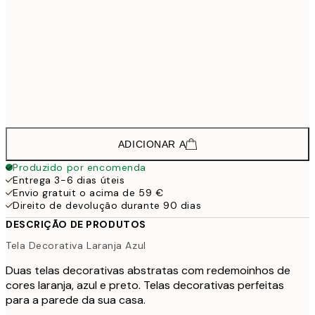
1
208,5
50x70 cm - Moldura Preta
2
148,5
30x40 cm - Moldura de Carvalho
1
223,5
50x70 cm - Moldura de Carvalho
2
ADICIONAR A
Produzido por encomenda
Entrega 3-6 dias úteis
Envio gratuit o acima de 59 €
Direito de devolução durante 90 dias
DESCRIÇÃO DE PRODUTOS
Tela Decorativa Laranja Azul
Duas telas decorativas abstratas com redemoinhos de
cores laranja, azul e preto. Telas decorativas perfeitas
para a parede da sua casa.