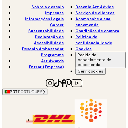
Sobre a desenio
Desenio Art Advice
Imprensa
Serviço de clientes
Informações Legais
Acompanhe a sua
Career
encomenda
Sustentabilidade
Condições de compra
Declaração de
Política de
Acessibilidade
confidencialidade
Desenio Ambassador
Cookies
Programme
Pedido de
cancelamento de
Art Awards
encomenda
Entrar (Empresa)
Gerir cookies
PRT
PORTUGUES