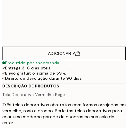
312,7
50x70 cm - Moldura Preta
4
222,7
30x40 cm - Moldura de Carvalho
2
335,2
50x70 cm - Moldura de Carvalho
4
ADICIONAR A
Produzido por encomenda
Entrega 3-6 dias úteis
Envio gratuit o acima de 59 €
Direito de devolução durante 90 dias
DESCRIÇÃO DE PRODUTOS
Tela Decorativa Vermelha Bege
Três telas decorativas abstratas com formas arrojadas em
vermelho, rosa e branco. Perfeitas telas decorativas para
criar uma moderna parede de quadros na sua sala de
estar.