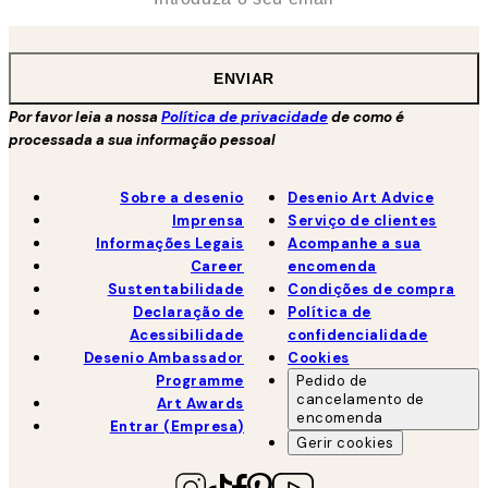
ENVIAR
Por favor leia a nossa
Política de privacidade
de como é
processada a sua informação pessoal
Sobre a desenio
Desenio Art Advice
Imprensa
Serviço de clientes
Informações Legais
Acompanhe a sua
Career
encomenda
Sustentabilidade
Condições de compra
Declaração de
Política de
Acessibilidade
confidencialidade
Desenio Ambassador
Cookies
Programme
Pedido de
cancelamento de
Art Awards
encomenda
Entrar (Empresa)
Gerir cookies