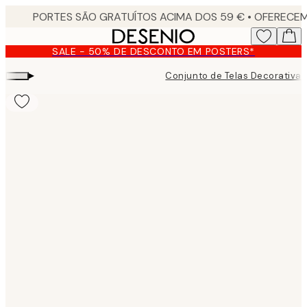
Skip
to
main
SALE - 50% DE DESCONTO EM POSTERS*
content.
▸
Conjunto de Telas Decorativas
Product
images