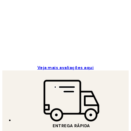
de
clientes
...
2 jun.
guilhermina g
Veja mais avaliações aqui
ENTREGA RÁPIDA