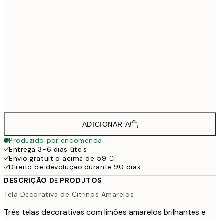
2
200,2
30x40 cm - Moldura Preta
2
312,7
50x70 cm - Moldura Preta
4
222,7
30x40 cm - Moldura de Carvalho
2
335,2
50x70 cm - Moldura de Carvalho
4
ADICIONAR A
Produzido por encomenda
Entrega 3-6 dias úteis
Envio gratuit o acima de 59 €
Direito de devolução durante 90 dias
DESCRIÇÃO DE PRODUTOS
Tela Decorativa de Citrinos Amarelos
Três telas decorativas com limões amarelos brilhantes e