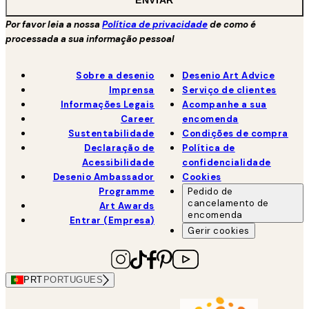
ENVIAR
Por favor leia a nossa
Política de privacidade
de como é
processada a sua informação pessoal
Sobre a desenio
Desenio Art Advice
Imprensa
Serviço de clientes
Informações Legais
Acompanhe a sua
Career
encomenda
Sustentabilidade
Condições de compra
Declaração de
Política de
Acessibilidade
confidencialidade
Desenio Ambassador
Cookies
Programme
Pedido de
cancelamento de
Art Awards
encomenda
Entrar (Empresa)
Gerir cookies
PRT
PORTUGUES