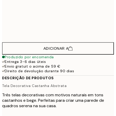
312,7
50x70 cm - Moldura Preta
4
222,7
30x40 cm - Moldura de Carvalho
2
335,2
50x70 cm - Moldura de Carvalho
4
ADICIONAR A
Produzido por encomenda
Entrega 3-6 dias úteis
Envio gratuit o acima de 59 €
Direito de devolução durante 90 dias
DESCRIÇÃO DE PRODUTOS
Tela Decorativa Castanha Abstrata
Três telas decorativas com motivos naturais em tons
castanhos e bege. Perfeitas para criar uma parede de
quadros serena na sua casa.