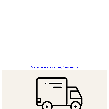
Avaliações
de
clientes
...
2 jun.
guilhermina g
Veja mais avaliações aqui