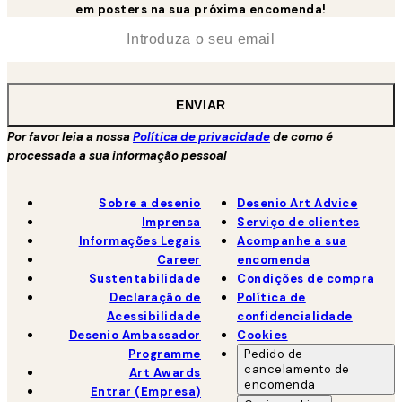
em posters na sua próxima encomenda!
*
Email
ENVIAR
Por favor leia a nossa
Política de privacidade
de como é
processada a sua informação pessoal
Sobre a desenio
Desenio Art Advice
Imprensa
Serviço de clientes
Informações Legais
Acompanhe a sua
Career
encomenda
Sustentabilidade
Condições de compra
Declaração de
Política de
Acessibilidade
confidencialidade
Desenio Ambassador
Cookies
Programme
Pedido de
cancelamento de
Art Awards
encomenda
Entrar (Empresa)