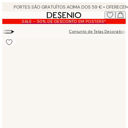
Skip
to
main
SALE - 50% DE DESCONTO EM POSTERS*
content.
▸
Conjunto de Telas Decorativas
Product
images