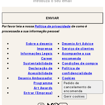
ENVIAR
Por favor leia a nossa
Política de privacidade
de como é
processada a sua informação pessoal
Sobre a desenio
Desenio Art Advice
Imprensa
Serviço de clientes
Informações Legais
Acompanhe a sua
Career
encomenda
Sustentabilidade
Condições de compra
Declaração de
Política de
Acessibilidade
confidencialidade
Desenio Ambassador
Cookies
Programme
Pedido de
cancelamento de
Art Awards
encomenda
Entrar (Empresa)
Gerir cookies