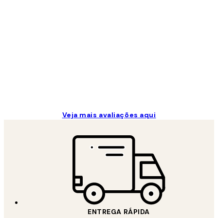
de
clientes
...
2 jun.
guilhermina g
Veja mais avaliações aqui
ENTREGA RÁPIDA