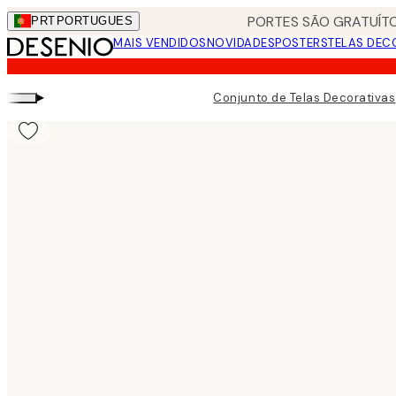
Skip
PORTES SÃO GRATUÍTO
PRT
PORTUGUES
to
MAIS VENDIDOS
NOVIDADES
POSTERS
TELAS DEC
main
content.
▸
Conjunto de Telas Decorativas