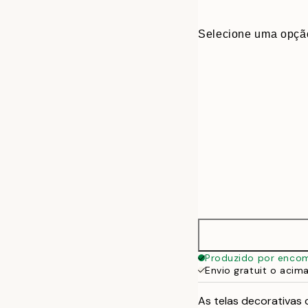
Selecione uma opçã
30x40 cm
Produzido por enco
Envio gratuit o acim
50x70 cm
As telas decorativas