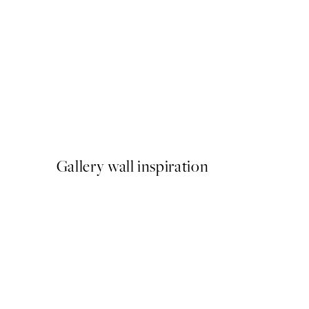
-40%
Shifting Sands Pack de Post
A partir de 26,34 €
43,90 €
Gallery wall inspiration