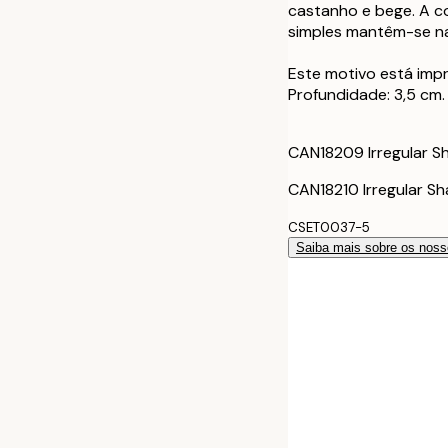
30x40 cm - Mo
castanho e bege. A co
simples mantêm-se n
50x70 cm - Mo
Este motivo está impr
Profundidade: 3,5 cm.
30x40 cm - Mo
50x70 cm - Mo
CAN18209 Irregular S
CAN18210 Irregular S
CSET0037-5
Saiba mais sobre os noss