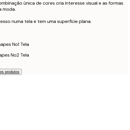
ldura Preta
mbinação única de cores cria interesse visual e as formas
178 €
a moda.
208,50 €
ldura Preta
278 €
esso numa tela e tem uma superfície plana.
148,50 €
ldura de Carvalho
198 €
223,50 €
ldura de Carvalho
hapes No1 Tela
298 €
hapes No2 Tela
os produtos