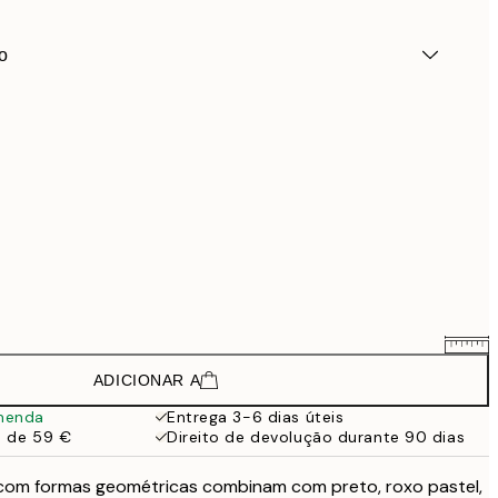
o
ADICIONAR A
88,50 €
118 €
menda
Entrega 3-6 dias úteis
a de 59 €
Direito de devolução durante 90 dias
148,50 €
198 €
 com formas geométricas combinam com preto, roxo pastel,
133,50 €