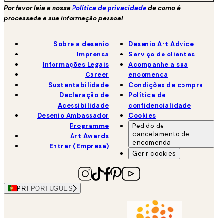
Por favor leia a nossa
Política de privacidade
de como é
processada a sua informação pessoal
Sobre a desenio
Desenio Art Advice
Imprensa
Serviço de clientes
Informações Legais
Acompanhe a sua
Career
encomenda
Sustentabilidade
Condições de compra
Declaração de
Política de
Acessibilidade
confidencialidade
Desenio Ambassador
Cookies
Programme
Pedido de
cancelamento de
Art Awards
encomenda
Entrar (Empresa)
Gerir cookies
PRT
PORTUGUES