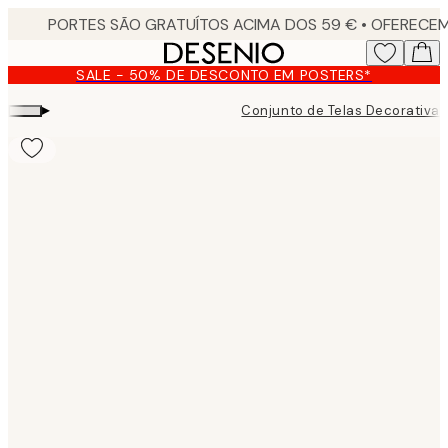
Skip
to
main
SALE - 50% DE DESCONTO EM POSTERS*
content.
▸
Conjunto de Telas Decorativas
Product
images