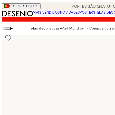
Skip
PORTES SÃO GRATUÍTO
PRT
PORTUGUES
to
MAIS VENDIDOS
NOVIDADES
POSTERS
TELAS DEC
main
content.
▸
▸
Telas decorativas
Piet Mondrian - Composition wi