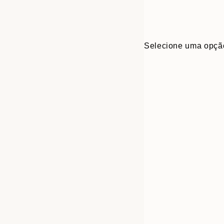
Selecione uma opçã
30x40 cm
50x70 cm