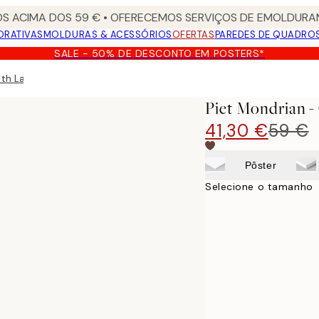
S ACIMA DOS 59 € • OFERECEMOS SERVIÇOS DE EMOLDURAM
ORATIVAS
MOLDURAS & ACESSÓRIOS
OFERTAS
PAREDES DE QUADRO
SALE - 50% DE DESCONTO EM POSTERS*
th Large Blue Plane Tela
Piet Mondrian -
41,30 €
59 €
Pôster
Selecione o tamanho