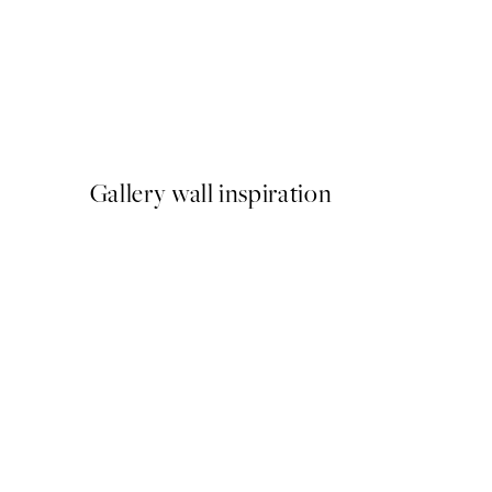
-40%
Shifting Sands Pack de Post
A partir de 26,34 €
43,90 €
Gallery wall inspiration