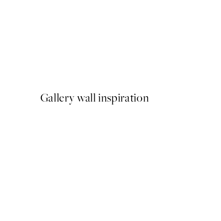
-40%
Beige Watercolor Duo Pack 
A partir de 23,94 €
39,90 €
Gallery wall inspiration