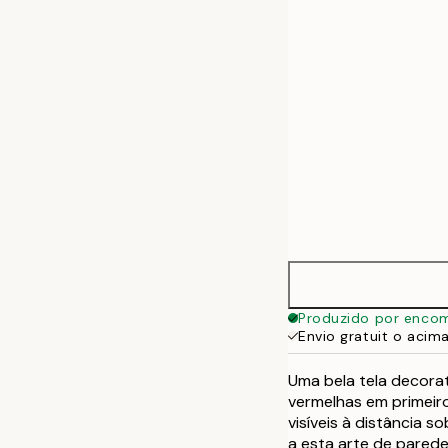
50x70 cm
Produzido por enco
Envio gratuit o acim
Uma bela tela decora
vermelhas em primeiro
visíveis à distância s
a esta arte de parede