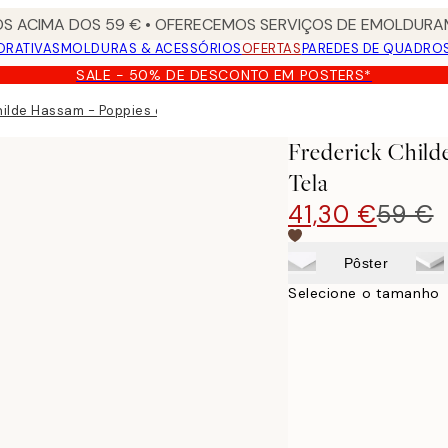
S ACIMA DOS 59 € • OFERECEMOS SERVIÇOS DE EMOLDURAM
ORATIVAS
MOLDURAS & ACESSÓRIOS
OFERTAS
PAREDES DE QUADRO
SALE - 50% DE DESCONTO EM POSTERS*
ilde Hassam - Poppies on the Isles of Shoals Tela
Frederick Child
Tela
41,30 €
59 €
Pôster
Selecione o tamanho