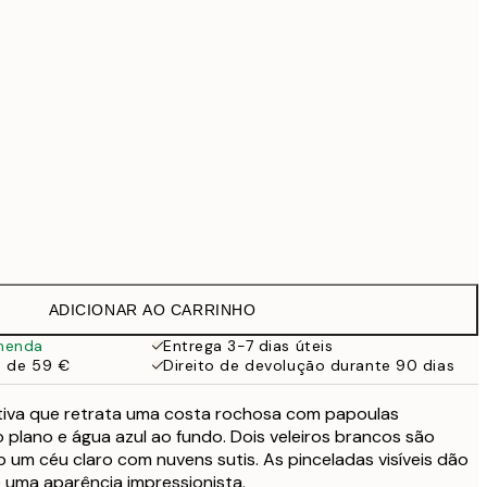
69,30 €
99 €
Sem moldura
ADICIONAR AO CARRINHO
menda
Entrega 3-7 dias úteis
a de 59 €
Direito de devolução durante 90 dias
tiva que retrata uma costa rochosa com papoulas
 plano e água azul ao fundo. Dois veleiros brancos são
ob um céu claro com nuvens sutis. As pinceladas visíveis dão
 uma aparência impressionista.