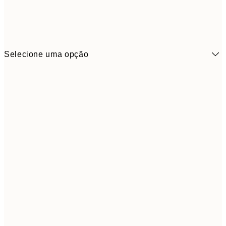
Selecione uma opção
41,3
30x40 cm