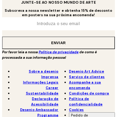
JUNTE-SE AO NOSSO MUNDO DE ARTE
Subscreva a nossa newsletter e obtenha 15% de desconto
em posters na sua próxima encomenda!
*
Email
ENVIAR
Por favor leia a nossa
Política de privacidade
de como é
processada a sua informação pessoal
Sobre a desenio
Desenio Art Advice
Imprensa
Serviço de clientes
Informações Legais
Acompanhe a sua
Career
encomenda
Sustentabilidade
Condições de compra
Declaração de
Política de
Acessibilidade
confidencialidade
Desenio Ambassador
Cookies
Programme
Pedido de