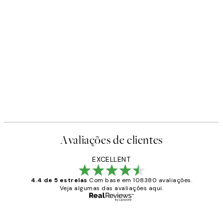
-40%
Earth Toned Pack de Posters
A partir de 23,94 €
39,90 €
Avaliações de clientes
EXCELLENT
4.4 de 5 estrelas
Com base em 108380 avaliações.
Veja algumas das avaliações aqui.
Comprador verificado
Avaliações