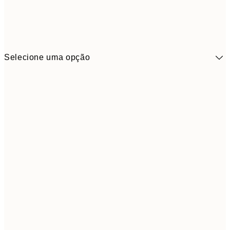
Selecione uma opção
41,3
30x40 cm