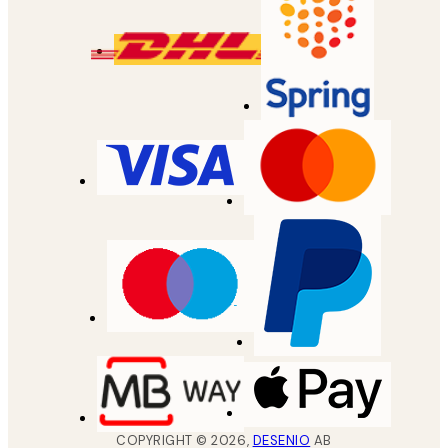
COPYRIGHT ©
2026
,
DESENIO
AB