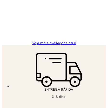
de
...
clientes
2 jun.
guilhermina g
Veja mais avaliações aqui
ENTREGA RÁPIDA
3-6 dias