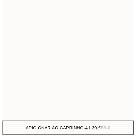
69,3
50x70 cm
Sem moldura
ADICIONAR AO CARRINHO
-
41,30 €
59 €