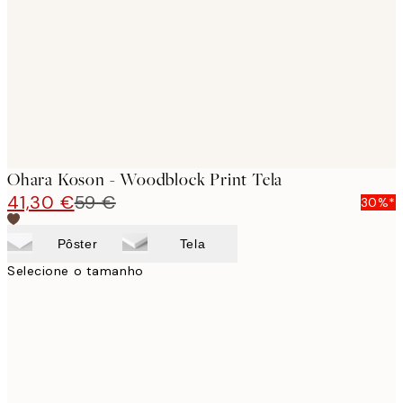
images
Ohara Koson - Woodblock Print Tela
41,30 €
59 €
30%*
Pôster
Tela
Selecione o tamanho