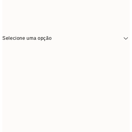
Selecione uma opção
41,3
30x40 cm