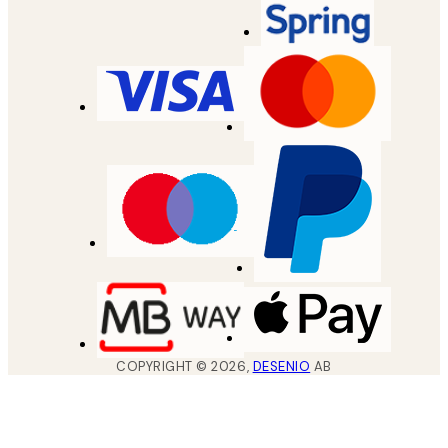
COPYRIGHT ©
2026
,
DESENIO
AB