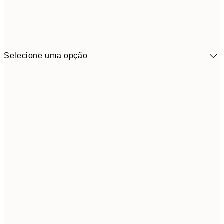
Selecione uma opção
41,3
30x40 cm