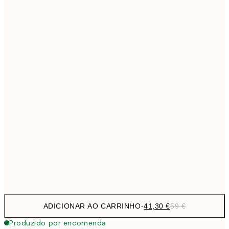
69,3
50x70 cm
Sem moldura
ADICIONAR AO CARRINHO
-
41,30 €
59 €
Produzido por encomenda