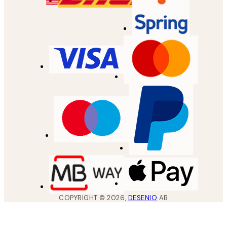
COPYRIGHT ©
2026
,
DESENIO
AB