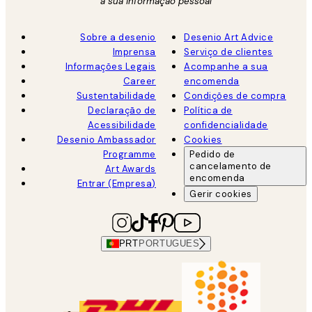
a sua informação pessoal
Sobre a desenio
Desenio Art Advice
Imprensa
Serviço de clientes
Informações Legais
Acompanhe a sua
Career
encomenda
Sustentabilidade
Condições de compra
Declaração de
Política de
Acessibilidade
confidencialidade
Desenio Ambassador
Cookies
Programme
Pedido de
cancelamento de
Art Awards
encomenda
Entrar (Empresa)
Gerir cookies
PRT
PORTUGUES