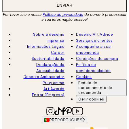
ENVIAR
Por favor leia a nossa
Política de privacidade
de como é processada
a sua informação pessoal
Sobre a desenio
Desenio Art Advice
Imprensa
Serviço de clientes
Informações Legais
Acompanhe a sua
Career
encomenda
Sustentabilidade
Condições de compra
Declaração de
Política de
Acessibilidade
confidencialidade
Desenio Ambassador
Cookies
Programme
Pedido de
cancelamento de
Art Awards
encomenda
Entrar (Empresa)
Gerir cookies
PRT
PORTUGUES