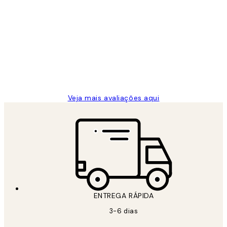
Comprador verificado
Avaliações
de
...
clientes
2 jun.
guilhermina g
Veja mais avaliações aqui
ENTREGA RÁPIDA
3-6 dias