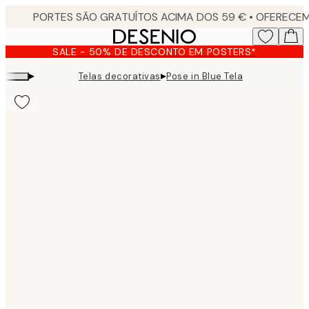
Skip
to
main
SALE - 50% DE DESCONTO EM POSTERS*
content.
▸
▸
Telas decorativas
Pose in Blue Tela
Product
images