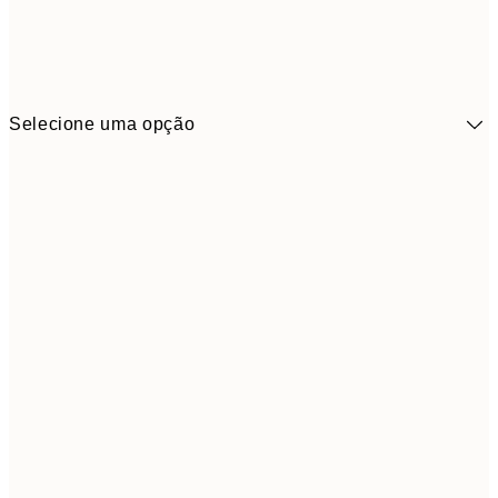
Selecione uma opção
41,3
30x40 cm