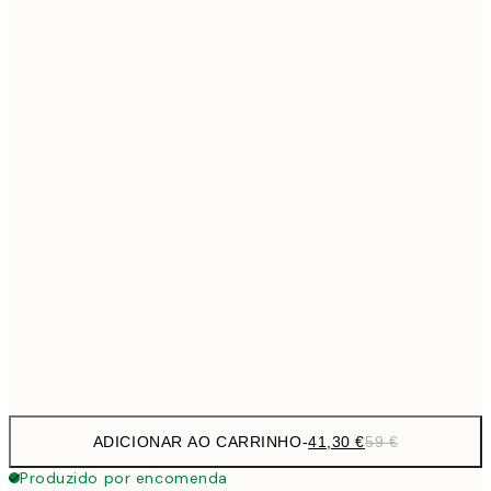
69,3
50x70 cm
Sem moldura
ADICIONAR AO CARRINHO
-
41,30 €
59 €
Produzido por encomenda