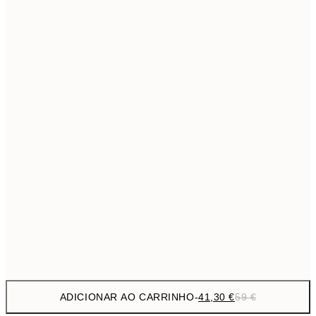
69,3
50x70 cm
Sem moldura
ADICIONAR AO CARRINHO
-
41,30 €
59 €