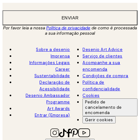
ENVIAR
Por favor leia a nossa
Política de privacidade
de como é processada
a sua informação pessoal
Sobre a desenio
Desenio Art Advice
Imprensa
Serviço de clientes
Informações Legais
Acompanhe a sua
Career
encomenda
Sustentabilidade
Condições de compra
Declaração de
Política de
Acessibilidade
confidencialidade
Desenio Ambassador
Cookies
Programme
Pedido de
cancelamento de
Art Awards
encomenda
Entrar (Empresa)
Gerir cookies