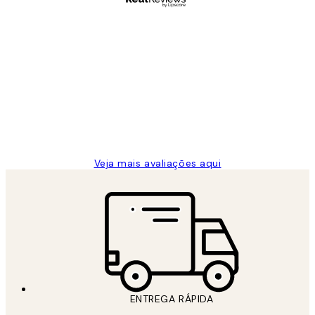
Comprador verificado
Avaliações
de
...
clientes
2 jun.
guilhermina g
Veja mais avaliações aqui
ENTREGA RÁPIDA