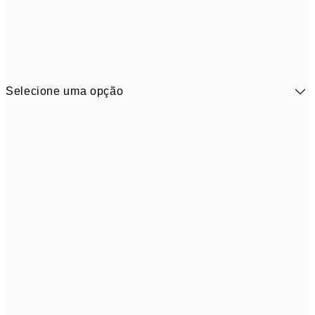
Selecione uma opção
41,3
30x40 cm