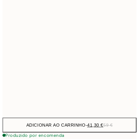
69,3
50x70 cm
Sem moldura
ADICIONAR AO CARRINHO
-
41,30 €
59 €
Produzido por encomenda