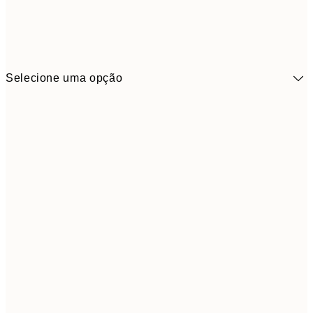
Selecione uma opção
41,3
30x40 cm