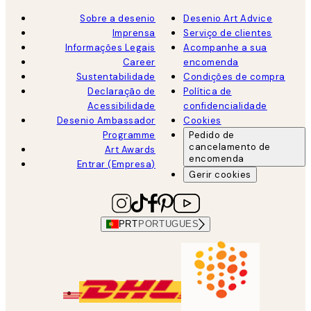
Sobre a desenio
Desenio Art Advice
Imprensa
Serviço de clientes
Informações Legais
Acompanhe a sua
Career
encomenda
Sustentabilidade
Condições de compra
Declaração de
Política de
Acessibilidade
confidencialidade
Desenio Ambassador
Cookies
Programme
Pedido de
cancelamento de
Art Awards
encomenda
Entrar (Empresa)
Gerir cookies
PRT
PORTUGUES