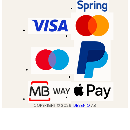
COPYRIGHT ©
2026
,
DESENIO
AB