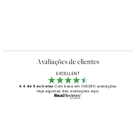
-40%
Earth Toned Pack de Posters
A partir de 23,94 €
39,90 €
Avaliações de clientes
EXCELLENT
4.4 de 5 estrelas
Com base em 108380 avaliações.
Veja algumas das avaliações aqui.
Comprador verificado
Avaliações
de
...
clientes