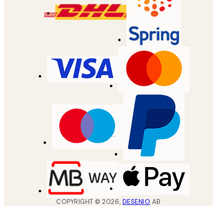
COPYRIGHT ©
2026
,
DESENIO
AB