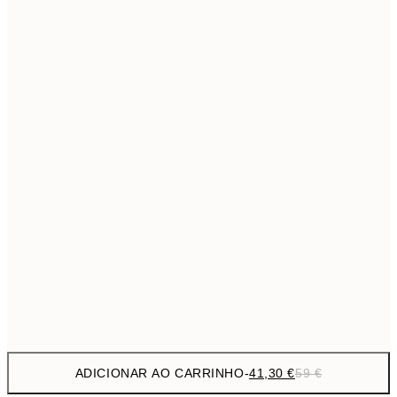
69,3
50x70 cm
Sem moldura
ADICIONAR AO CARRINHO
-
41,30 €
59 €