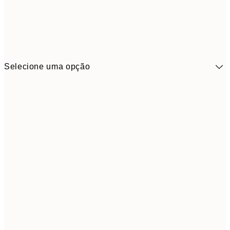
Selecione uma opção
41,3
30x40 cm