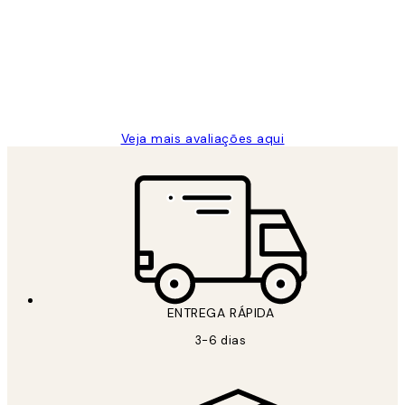
de
...
clientes
2 jun.
guilhermina g
Veja mais avaliações aqui
ENTREGA RÁPIDA
3-6 dias