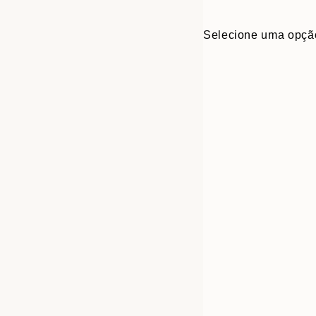
Selecione uma opçã
30x40 cm
50x70 cm