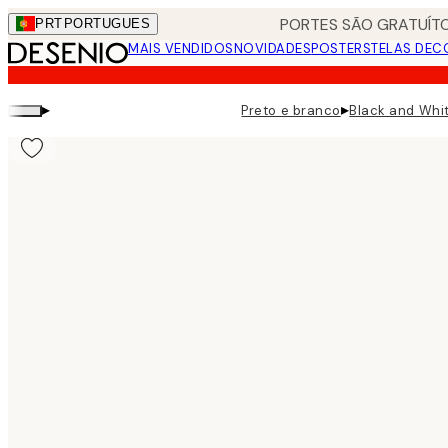
Skip
PORTES SÃO GRATUÍTO
PRT
PORTUGUES
to
MAIS VENDIDOS
NOVIDADES
POSTERS
TELAS DEC
main
content.
▸
▸
Preto e branco
Black and Whi