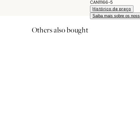
CAN11166-5
Histórico de preço
Saiba mais sobre os noss
Others also bought