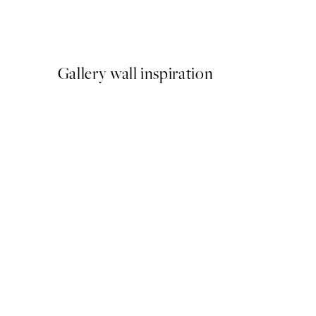
Shifting Sands Pack de Post
A partir de 26,34 €
43,90 €
Gallery wall inspiration