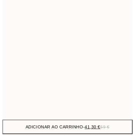
69,3
50x70 cm
Sem moldura
ADICIONAR AO CARRINHO
-
41,30 €
59 €