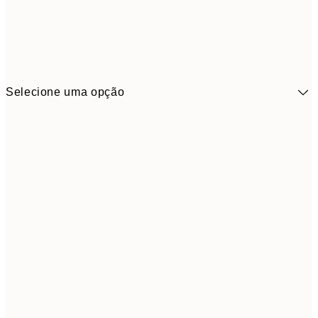
Selecione uma opção
41,3
30x40 cm