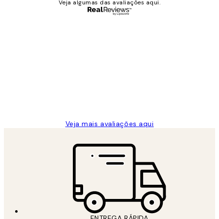
Veja algumas das avaliações aqui.
Comprador verificado
Avaliações
de
...
clientes
2 jun.
guilhermina g
Veja mais avaliações aqui
ENTREGA RÁPIDA