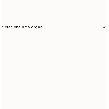
Selecione uma opção
41,3
30x40 cm