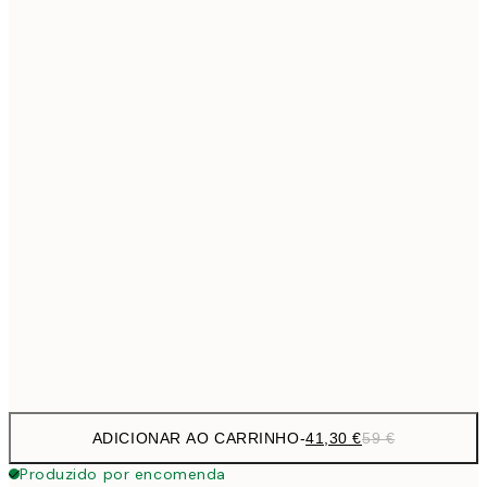
69,3
50x70 cm
Sem moldura
ADICIONAR AO CARRINHO
-
41,30 €
59 €
Produzido por encomenda