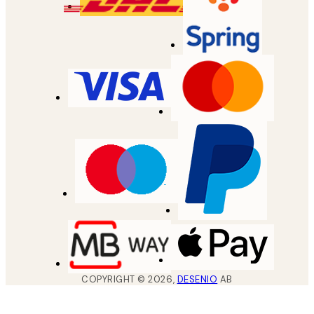
COPYRIGHT ©
2026
,
DESENIO
AB