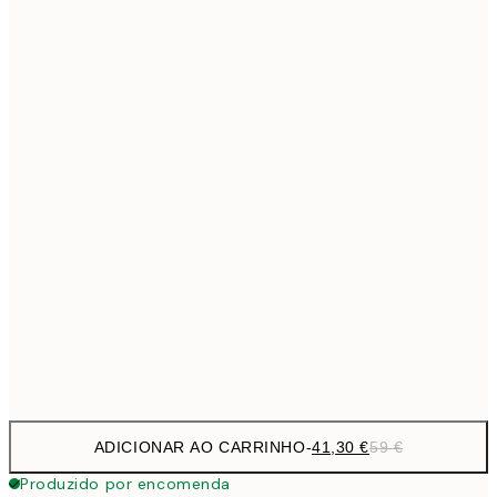
69,3
50x70 cm
Sem moldura
ADICIONAR AO CARRINHO
-
41,30 €
59 €
Produzido por encomenda