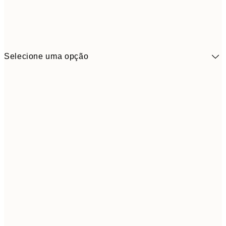
Selecione uma opção
41,3
30x40 cm