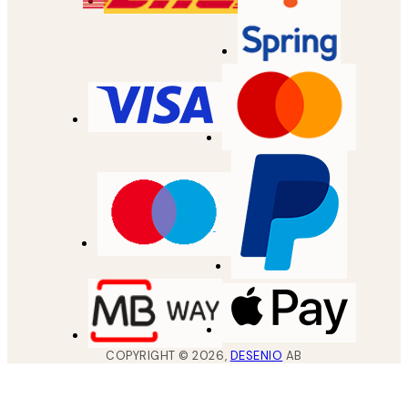
COPYRIGHT ©
2026
,
DESENIO
AB