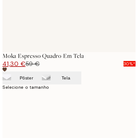
Moka Espresso Quadro Em Tela
41,30 €
59 €
30%*
Pôster
Tela
Selecione o tamanho