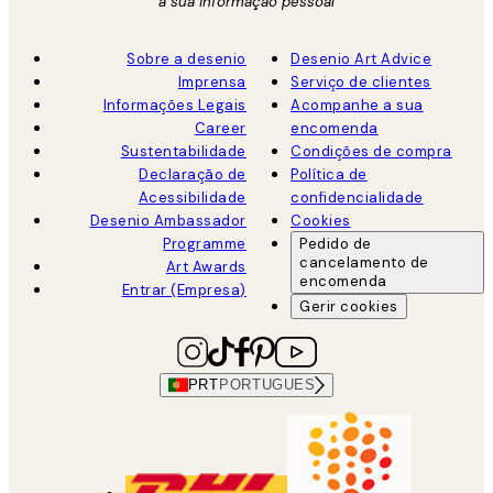
a sua informação pessoal
Sobre a desenio
Desenio Art Advice
Imprensa
Serviço de clientes
Informações Legais
Acompanhe a sua
Career
encomenda
Sustentabilidade
Condições de compra
Declaração de
Política de
Acessibilidade
confidencialidade
Desenio Ambassador
Cookies
Programme
Pedido de
cancelamento de
Art Awards
encomenda
Entrar (Empresa)
Gerir cookies
PRT
PORTUGUES