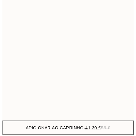
69,3
50x70 cm
Sem moldura
ADICIONAR AO CARRINHO
-
41,30 €
59 €