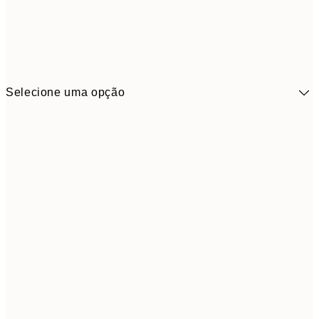
Selecione uma opção
41,3
30x40 cm