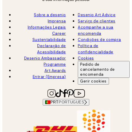
Sobre a desenio
Desenio Art Advice
Imprensa
Serviço de clientes
Informações Legais
Acompanhe a sua
Career
encomenda
Sustentabilidade
Condições de compra
Declaração de
Política de
Acessibilidade
confidencialidade
Desenio Ambassador
Cookies
Programme
Pedido de
cancelamento de
Art Awards
encomenda
Entrar (Empresa)
Gerir cookies
PRT
PORTUGUES