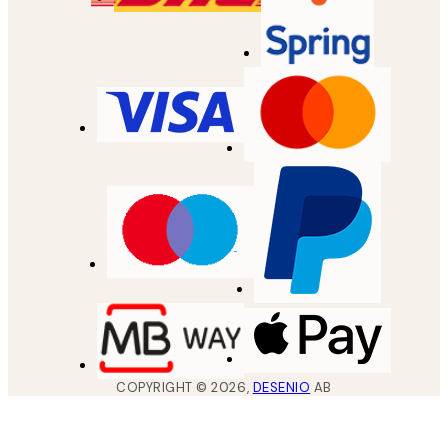
COPYRIGHT ©
2026
,
DESENIO
AB