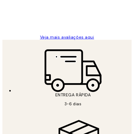
clientes
2 jun.
guilhermina g
Veja mais avaliações aqui
ENTREGA RÁPIDA
3-6 dias