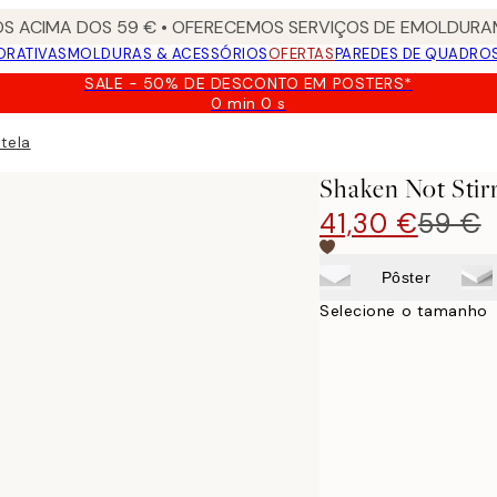
S ACIMA DOS 59 € • OFERECEMOS SERVIÇOS DE EMOLDURAM
ORATIVAS
MOLDURAS & ACESSÓRIOS
OFERTAS
PAREDES DE QUADRO
SALE - 50% DE DESCONTO EM POSTERS*
0 min
0 s
Válido
até:
tela
2026-
08-
Shaken Not Sti
09
41,30 €
59 €
Pôster
Selecione o tamanho