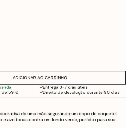
69,30 €
99 €
Sem moldura
ADICIONAR AO CARRINHO
menda
Entrega 3-7 dias úteis
a de 59 €
Direito de devolução durante 90 dias
decorativa de uma mão segurando um copo de coquetel
o e azeitonas contra um fundo verde, perfeito para sua