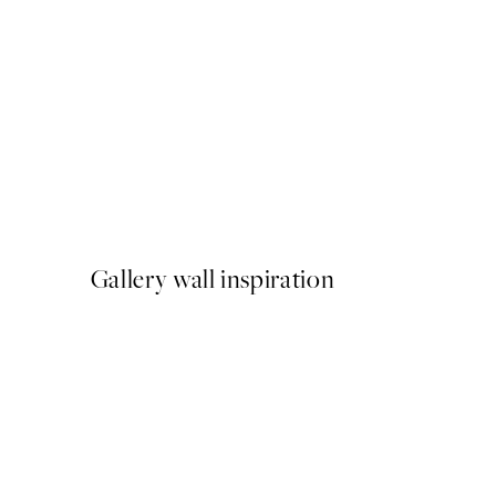
-40%
Shifting Sands Pack de Post
A partir de 26,34 €
43,90 €
Gallery wall inspiration