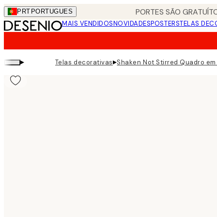
Skip
PORTES SÃO GRATUÍTO
PRT
PORTUGUES
to
MAIS VENDIDOS
NOVIDADES
POSTERS
TELAS DEC
main
content.
▸
▸
Telas decorativas
Shaken Not Stirred Quadro em 