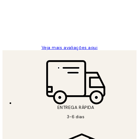
de
...
clientes
2 jun.
guilhermina g
Veja mais avaliações aqui
ENTREGA RÁPIDA
3-6 dias