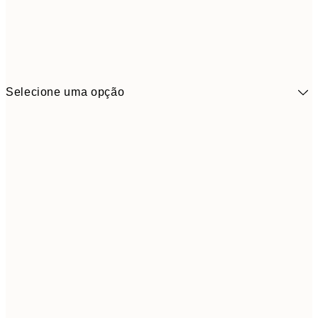
Selecione uma opção
41,3
30x40 cm