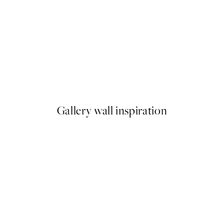
NOVIDADES
oster
Earth Toned Strokes Poster
A partir de 13 €
Gallery wall inspiration