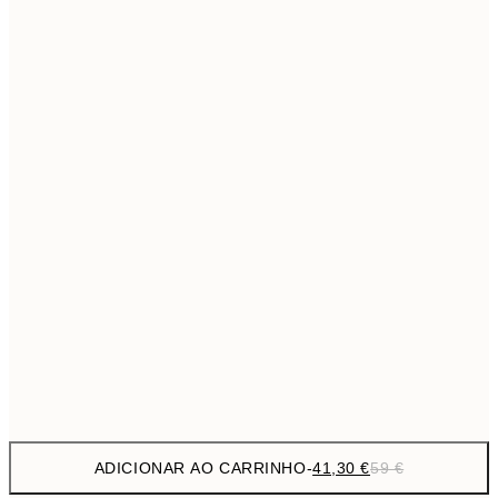
69,3
50x70 cm
Sem moldura
ADICIONAR AO CARRINHO
-
41,30 €
59 €