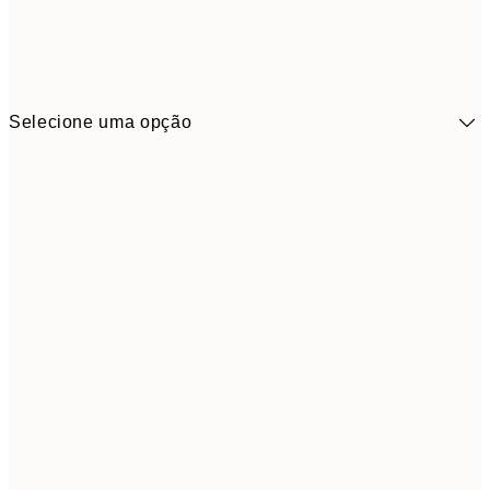
Selecione uma opção
41,3
30x40 cm