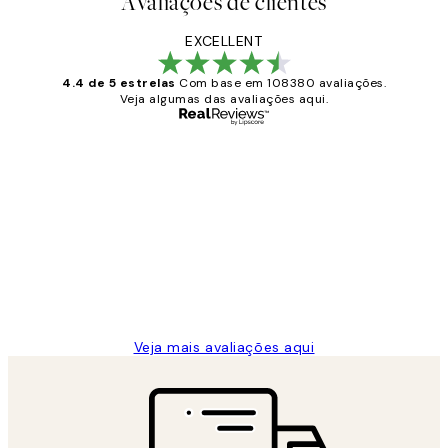
Avaliações de clientes
EXCELLENT
4.4 de 5 estrelas
Com base em 108380 avaliações.
Veja algumas das avaliações aqui.
Comprador verificado
Avaliações
de
...
clientes
2 jun.
guilhermina g
Veja mais avaliações aqui