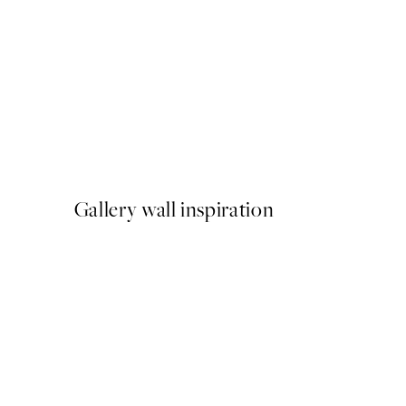
NOVIDADES
Earth Toned Strokes Poste
A partir de 13 €
Gallery wall inspiration