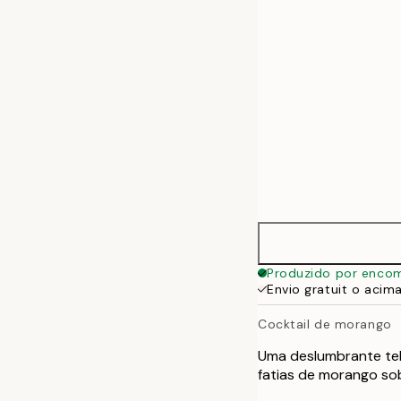
50x70 cm
Produzido por enco
Envio gratuit o acim
Cocktail de morango
Uma deslumbrante tel
fatias de morango sob