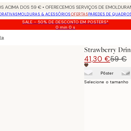
S ACIMA DOS 59 € • OFERECEMOS SERVIÇOS DE EMOLDURAM
ORATIVAS
MOLDURAS & ACESSÓRIOS
OFERTAS
PAREDES DE QUADRO
SALE - 50% DE DESCONTO EM POSTERS*
0 min
0 s
Válido
até:
la
2026-
08-
Strawberry Dri
09
41,30 €
59 €
Pôster
Selecione o tamanho