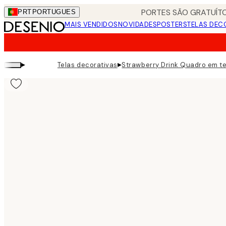
Skip
PORTES SÃO GRATUÍTO
PRT
PORTUGUES
to
MAIS VENDIDOS
NOVIDADES
POSTERS
TELAS DEC
main
content.
▸
▸
Telas decorativas
Strawberry Drink Quadro em te