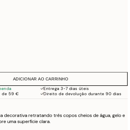
69,30 €
99 €
Sem moldura
ADICIONAR AO CARRINHO
menda
Entrega 3-7 dias úteis
a de 59 €
Direito de devolução durante 90 dias
a decorativa retratando três copos cheios de água, gelo e
re uma superfície clara.