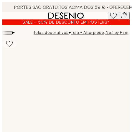
Skip
to
main
SALE - 50% DE DESCONTO EM POSTERS*
content.
▸
▸
Telas decorativas
Tela - Altarpiece, No.1 by Hilma 
Product
images