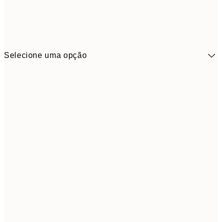
Selecione uma opção
41,3
30x40 cm