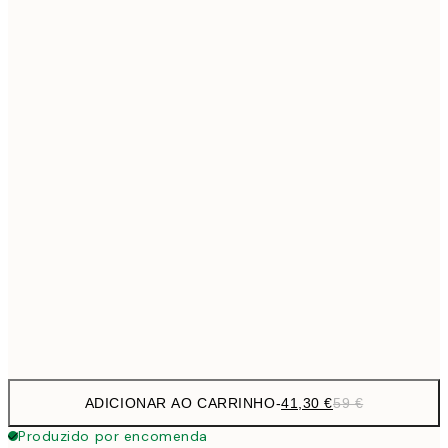
69,3
50x70 cm
Sem moldura
ADICIONAR AO CARRINHO
-
41,30 €
59 €
Produzido por encomenda