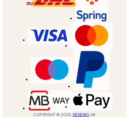
COPYRIGHT ©
2026
,
DESENIO
AB