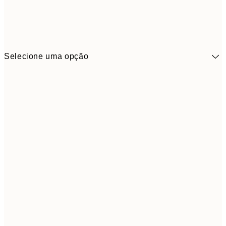
Selecione uma opção
41,3
30x40 cm