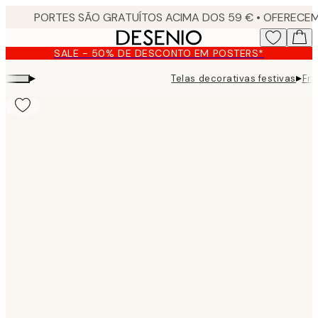
Skip
to
main
SALE - 50% DE DESCONTO EM POSTERS*
content.
▸
▸
Telas decorativas festivas
Fro
Product
images