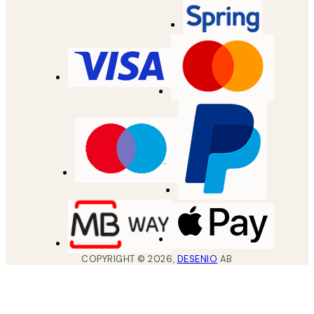
COPYRIGHT ©
2026
,
DESENIO
AB