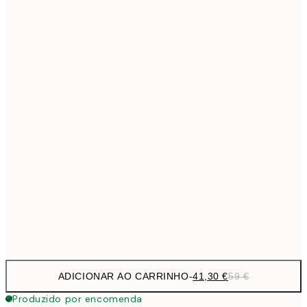
69,3
50x70 cm
Sem moldura
ADICIONAR AO CARRINHO
-
41,30 €
59 €
Produzido por encomenda