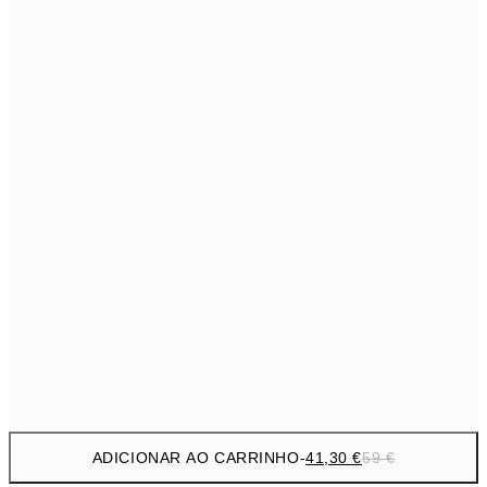
69,3
50x70 cm
Sem moldura
ADICIONAR AO CARRINHO
-
41,30 €
59 €