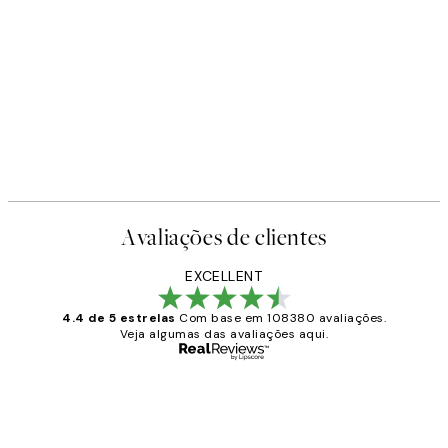
-40%
oster
Beige Watercolor Duo Pack d
A partir de 23,94 €
39,90 €
Avaliações de clientes
EXCELLENT
4.4 de 5 estrelas
Com base em 108380 avaliações.
Veja algumas das avaliações aqui.
Comprador verificado
Avaliações
de
...