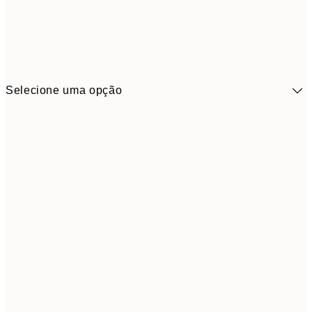
Selecione uma opção
41,3
30x40 cm