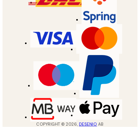
COPYRIGHT ©
2026
,
DESENIO
AB