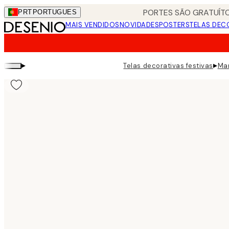
Skip
PORTES SÃO GRATUÍTO
PRT
PORTUGUES
to
MAIS VENDIDOS
NOVIDADES
POSTERS
TELAS DEC
main
content.
▸
▸
Telas decorativas festivas
Mar