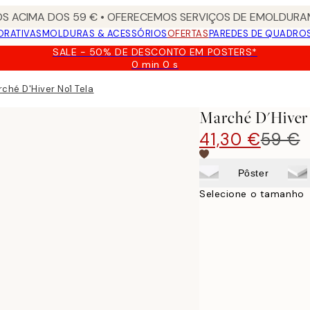
S ACIMA DOS 59 € • OFERECEMOS SERVIÇOS DE EMOLDURAM
ORATIVAS
MOLDURAS & ACESSÓRIOS
OFERTAS
PAREDES DE QUADRO
SALE - 50% DE DESCONTO EM POSTERS*
0 min
0 s
Válido
até:
ché D'Hiver No1 Tela
2026-
08-
Marché D'Hiver
09
41,30 €
59 €
Pôster
Selecione o tamanho