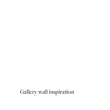
NOVIDADES
Earth Toned Strokes Poste
A partir de 13 €
Gallery wall inspiration