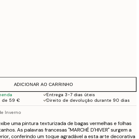
69,30 €
99 €
Sem moldura
ADICIONAR AO CARRINHO
menda
Entrega 3-7 dias úteis
a de 59 €
Direito de devolução durante 90 dias
de Inverno
exibe uma pintura texturizada de bagas vermelhas e folhas
anhos. As palavras francesas "MARCHÉ D'HIVER" surgem a
erior, conferindo um toque agradável a esta arte decorativa