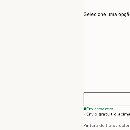
Selecione uma opçã
50x70 cm - Mo
Em armazém
Envio gratuit o acim
Pintura de flores colo