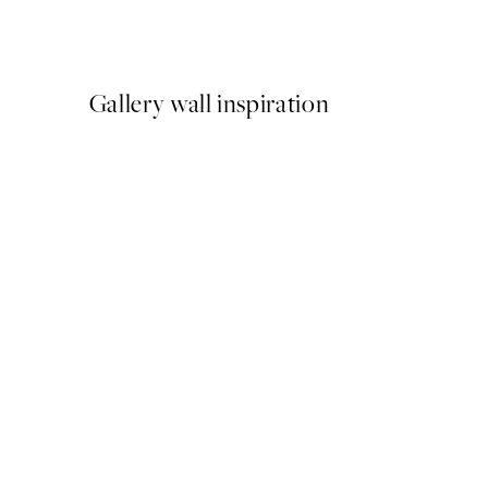
A partir de 26,34 €
43,90 €
Gallery wall inspiration