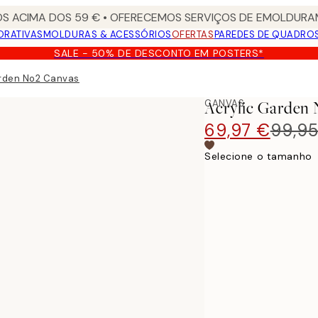
S ACIMA DOS 59 € • OFERECEMOS SERVIÇOS DE EMOLDURAM
ORATIVAS
MOLDURAS & ACESSÓRIOS
OFERTAS
PAREDES DE QUADRO
SALE - 50% DE DESCONTO EM POSTERS*
arden No2 Canvas
CANVAS
Acrylic Garden
69,97 €
99,9
Selecione o tamanho