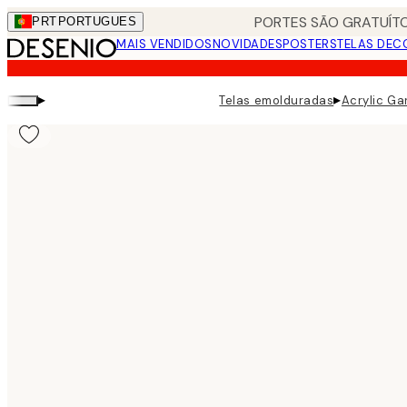
Skip
PORTES SÃO GRATUÍTO
PRT
PORTUGUES
to
MAIS VENDIDOS
NOVIDADES
POSTERS
TELAS DEC
main
content.
▸
▸
Telas emolduradas
Acrylic G