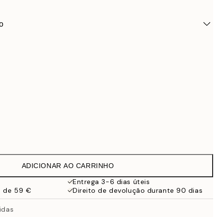
o
ADICIONAR AO CARRINHO
69,9
ldura Preta
99,
Entrega 3-6 dias úteis
a de 59 €
Direito de devolução durante 90 dias
ridas