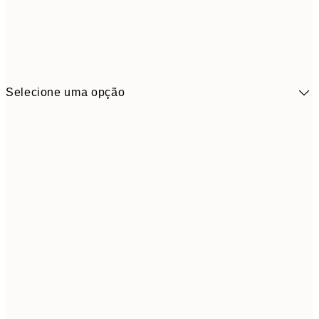
Selecione uma opção
41,3
30x40 cm