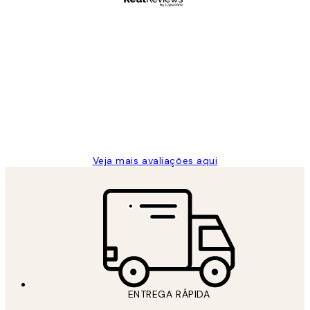
Comprador verificado
Avaliações
de
...
clientes
2 jun.
guilhermina g
Veja mais avaliações aqui
ENTREGA RÁPIDA