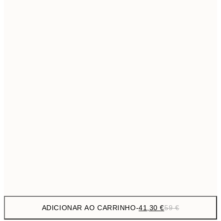
69,3
50x70 cm
Sem moldura
ADICIONAR AO CARRINHO
-
41,30 €
59 €