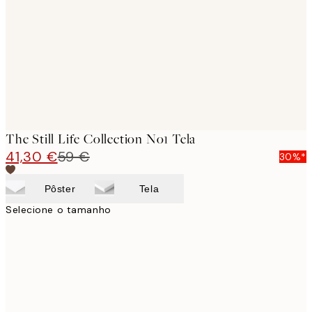
images
The Still Life Collection No1 Tela
41,30 €
59 €
30%*
Pôster
Tela
Selecione o tamanho