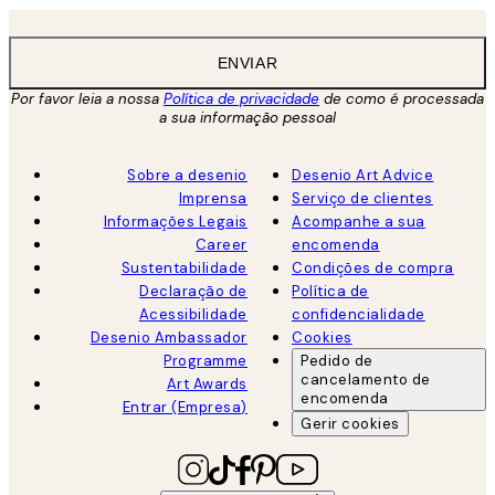
ENVIAR
Por favor leia a nossa
Política de privacidade
de como é processada
a sua informação pessoal
Sobre a desenio
Desenio Art Advice
Imprensa
Serviço de clientes
Informações Legais
Acompanhe a sua
Career
encomenda
Sustentabilidade
Condições de compra
Declaração de
Política de
Acessibilidade
confidencialidade
Desenio Ambassador
Cookies
Programme
Pedido de
cancelamento de
Art Awards
encomenda
Entrar (Empresa)
Gerir cookies