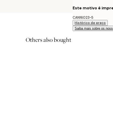
Este motivo é impre
CAN16023-5
Histórico de preço
Saiba mais sobre os noss
Others also bought