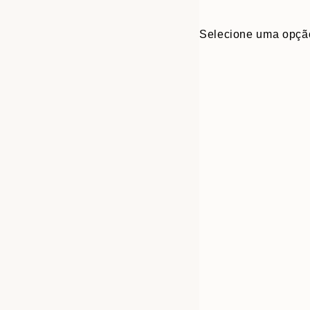
Selecione uma opçã
30x40 cm
50x70 cm