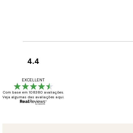
4.4
Avaliações
de
...
EXCELLENT
clientes
Com base em 108380 avaliações.
Veja algumas das avaliações aqui.
2 jun.
guilhermina g