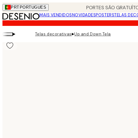
Skip
PORTES SÃO GRATUÍTO
PRT
PORTUGUES
to
MAIS VENDIDOS
NOVIDADES
POSTERS
TELAS DEC
main
content.
▸
▸
Telas decorativas
Up and Down Tela