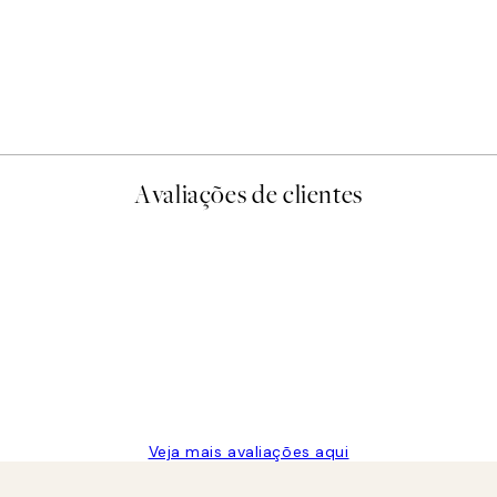
-40%
Earth Toned Pack de Poste
A partir de 23,94 €
39,90 €
Avaliações de clientes
Veja mais avaliações aqui